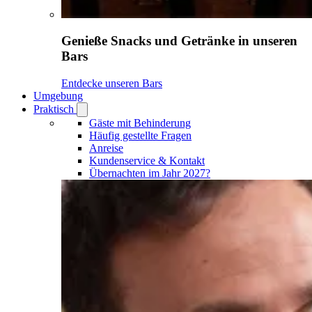
Genieße Snacks und Getränke in unseren
Bars
Entdecke unseren Bars
Umgebung
Praktisch
Open
Praktisch
Gäste mit Behinderung
submenu
Häufig gestellte Fragen
Anreise
Kundenservice & Kontakt
Übernachten im Jahr 2027?