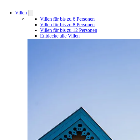
Villen
Open
Villen
Villen für bis zu 6 Personen
submenu
Villen für bis zu 8 Personen
Villen für bis zu 12 Personen
Entdecke alle Villen