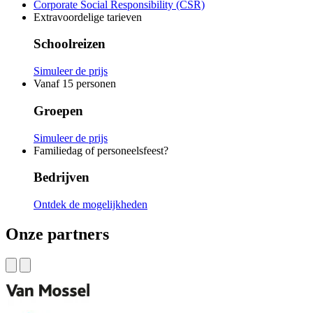
Corporate Social Responsibility (CSR)
Extravoordelige tarieven
Schoolreizen
Simuleer de prijs
Vanaf 15 personen
Groepen
Simuleer de prijs
Familiedag of personeelsfeest?
Bedrijven
Ontdek de mogelijkheden
Onze partners
(opens
in
a