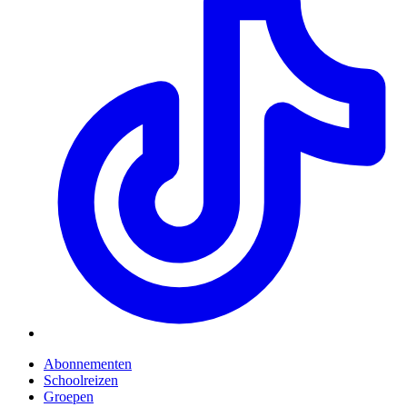
i
a
t
Abonnementen
Schoolreizen
Groepen