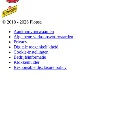
a
(opens
new
in
tab)
a
© 2018 - 2026 Plopsa
new
tab)
Aankoopvoorwaarden
Algemene verkoopsvoorwaarden
Privacy
Digitale toegankelijkheid
Cookie-instellingen
Bedrijfsinformatie
Klokkenluider
Responsible disclosure policy