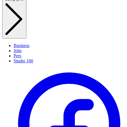
Business
Jobs
Pers
Studio 100
(
i
a
t