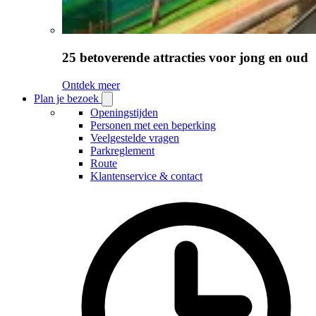
25 betoverende attracties voor jong en oud
Ontdek meer
Plan je bezoek
Open
Plan
Openingstijden
je
Personen met een beperking
bezoek
Veelgestelde vragen
submenu
Parkreglement
Route
Klantenservice & contact