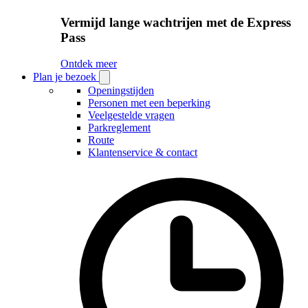
Vermijd lange wachtrijen met de Express
Pass
Ontdek meer
Plan je bezoek
Open
Plan
Openingstijden
je
Personen met een beperking
bezoek
Veelgestelde vragen
submenu
Parkreglement
Route
Klantenservice & contact