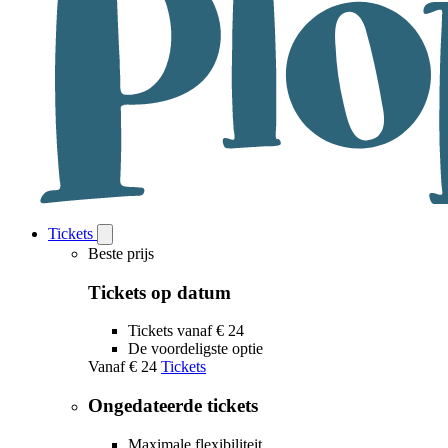
Tickets
Open
Tickets
Beste prijs
submenu
Tickets op datum
Tickets vanaf € 24
De voordeligste optie
Vanaf
€ 24
Tickets
Ongedateerde tickets
Maximale flexibiliteit