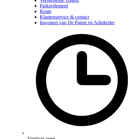
Veelgestelde vragen
submenu
Parkreglement
Route
Klantenservice & contact
Inwoners van De Panne en Adinkerke
Vandaag open