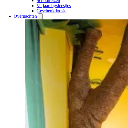
Schoolreizen
Verjaardagsfeestjes
Geschenkdoosje
Overnachten
Open
Overnachten
submenu