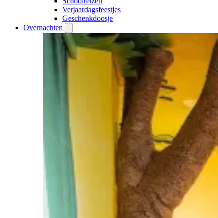
Schoolreizen
Verjaardagsfeestjes
Geschenkdoosje
Overnachten
Open
Overnachten
submenu