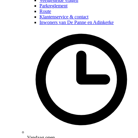
Veelgestelde vragen
submenu
Parkreglement
Route
Klantenservice & contact
Inwoners van De Panne en Adinkerke
Vandaag open