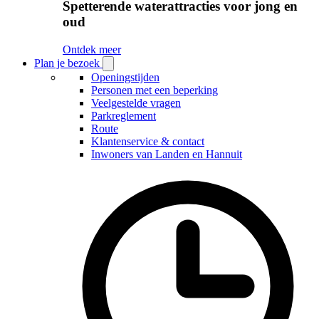
Spetterende waterattracties voor jong en
oud
Ontdek meer
Plan je bezoek
Open
Plan
Openingstijden
je
Personen met een beperking
bezoek
Veelgestelde vragen
submenu
Parkreglement
Route
Klantenservice & contact
Inwoners van Landen en Hannuit