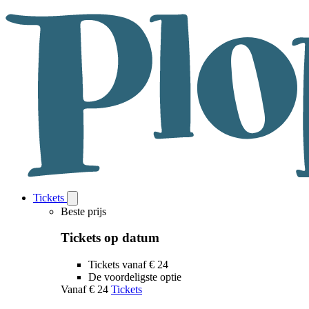
Tickets
Open
Tickets
Beste prijs
submenu
Tickets op datum
Tickets vanaf € 24
De voordeligste optie
Vanaf
€ 24
Tickets