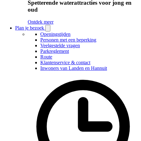
Spetterende waterattracties voor jong en
oud
Ontdek meer
Plan je bezoek
Open
Plan
Openingstijden
je
Personen met een beperking
bezoek
Veelgestelde vragen
submenu
Parkreglement
Route
Klantenservice & contact
Inwoners van Landen en Hannuit