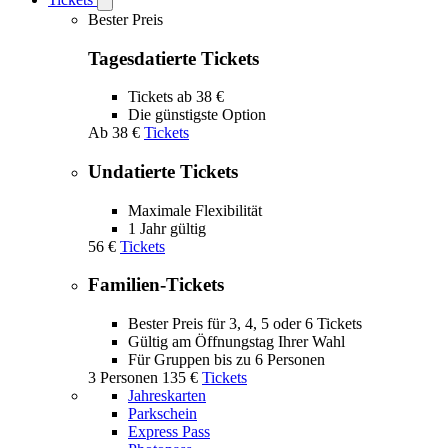
Open
Tickets
Bester Preis
submenu
Tagesdatierte Tickets
Tickets ab 38 €
Die günstigste Option
Ab
38 €
Tickets
Undatierte Tickets
Maximale Flexibilität
1 Jahr gültig
56 €
Tickets
Familien-Tickets
Bester Preis für 3, 4, 5 oder 6 Tickets
Gültig am Öffnungstag Ihrer Wahl
Für Gruppen bis zu 6 Personen
3 Personen
135 €
Tickets
Jahreskarten
Parkschein
Express Pass