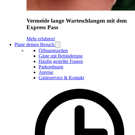
Vermeide lange Warteschlangen mit dem
Express Pass
Mehr erfahren!
Plane deinen Besuch
Open
Plane
Öffnungszeiten
deinen
Gäste mit Behinderung
Besuch
Häufig gestellte Fragen
submenu
Parkordnung
Anreise
Gästeservice & Kontakt