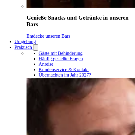
Genieße Snacks und Getränke in unseren
Bars
Entdecke unseren Bars
Umgebung
Praktisch
Open
Praktisch
Gäste mit Behinderung
submenu
Häufig gestellte Fragen
Anreise
Kundenservice & Kontakt
Übernachten im Jahr 2027?