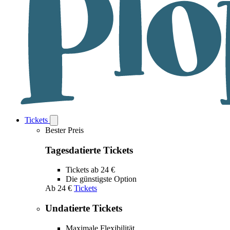
Tickets
Open
Tickets
Bester Preis
submenu
Tagesdatierte Tickets
Tickets ab 24 €
Die günstigste Option
Ab
24 €
Tickets
Undatierte Tickets
Maximale Flexibilität