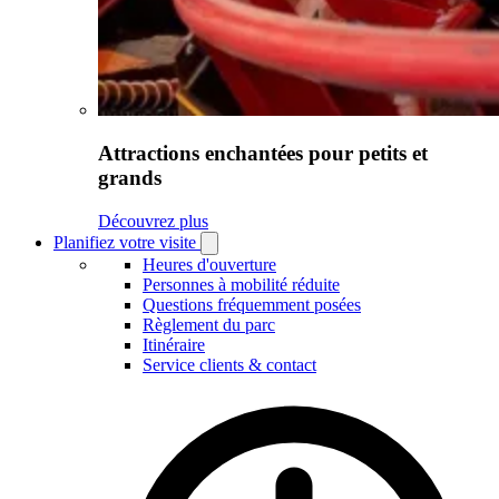
Attractions enchantées pour petits et
grands
Découvrez plus
Planifiez votre visite
Open
Planifiez
Heures d'ouverture
votre
Personnes à mobilité réduite
visite
Questions fréquemment posées
submenu
Règlement du parc
Itinéraire
Service clients & contact