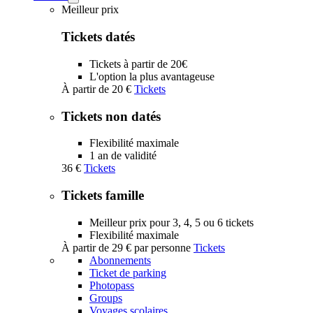
Tickets
Meilleur prix
submenu
Tickets datés
Tickets à partir de 20€
L'option la plus avantageuse
À partir de
20 €
Tickets
Tickets non datés
Flexibilité maximale
1 an de validité
36 €
Tickets
Tickets famille
Meilleur prix pour 3, 4, 5 ou 6 tickets
Flexibilité maximale
À partir de
29 €
par personne
Tickets
Abonnements
Ticket de parking
Photopass
Groups
Voyages scolaires