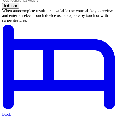
Indienen
When autocomplete results are available use your tab key to review
and enter to select. Touch device users, explore by touch or with
swipe gestures.
Résultats
de
la
recherche
Book