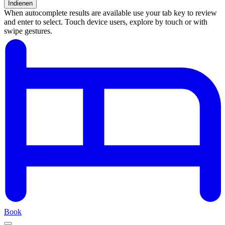
Indienen
When autocomplete results are available use your tab key to review
and enter to select. Touch device users, explore by touch or with
swipe gestures.
Résultats
de
la
recherche
Book