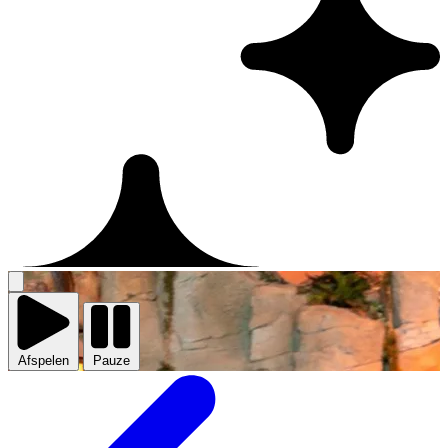
Video
afspelen
Afspelen
Pauze