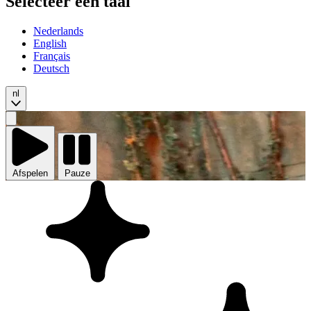
Selecteer een taal
Nederlands
English
Français
Deutsch
nl
Video
afspelen
Afspelen
Pauze