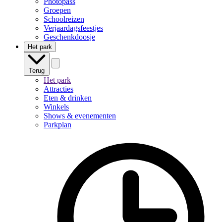
Photopass
Groepen
Schoolreizen
Verjaardagsfeestjes
Geschenkdoosje
Het park
Terug
Het park
Attracties
Eten & drinken
Winkels
Shows & evenementen
Parkplan