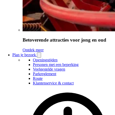
Betoverende attracties voor jong en oud
Ontdek meer
Plan je bezoek
Open
Plan
Openingstijden
je
Personen met een beperking
bezoek
Veelgestelde vragen
submenu
Parkreglement
Route
Klantenservice & contact