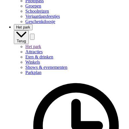
Photopass
Groepen
Schoolreizen
Verjaardagsfeestjes
Geschenkdoosje
Het park
Terug
Het park
Attracties
Eten & drinken
Winkels
Shows & evenementen
Parkplan