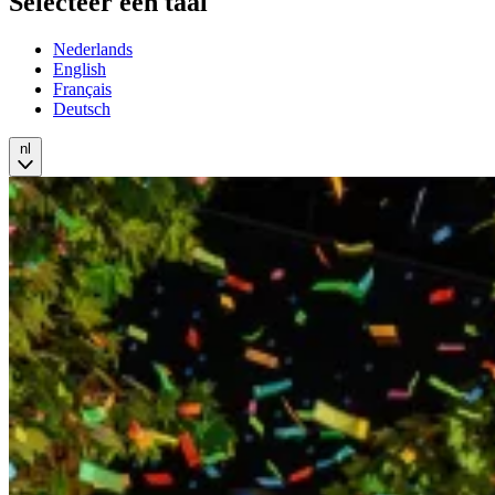
Selecteer een taal
Nederlands
English
Français
Deutsch
nl