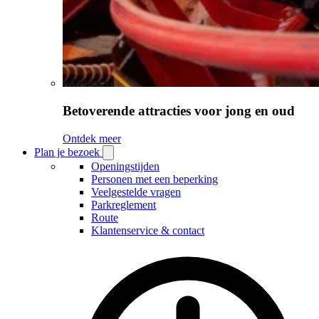
Betoverende attracties voor jong en oud
Ontdek meer
Plan je bezoek
Open
Plan
Openingstijden
je
Personen met een beperking
bezoek
Veelgestelde vragen
submenu
Parkreglement
Route
Klantenservice & contact