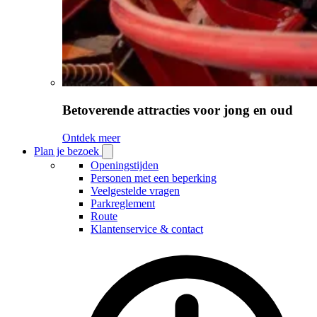
Betoverende attracties voor jong en oud
Ontdek meer
Plan je bezoek
Open
Plan
Openingstijden
je
Personen met een beperking
bezoek
Veelgestelde vragen
submenu
Parkreglement
Route
Klantenservice & contact