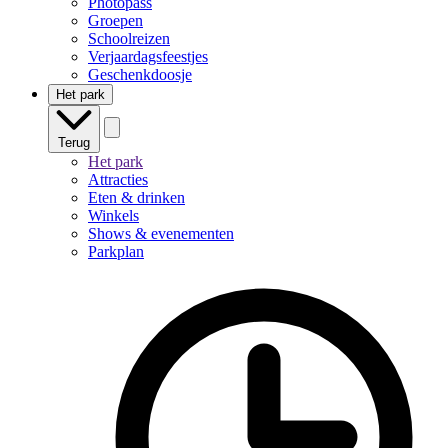
Photopass
Groepen
Schoolreizen
Verjaardagsfeestjes
Geschenkdoosje
Het park
Terug
Het park
Attracties
Eten & drinken
Winkels
Shows & evenementen
Parkplan