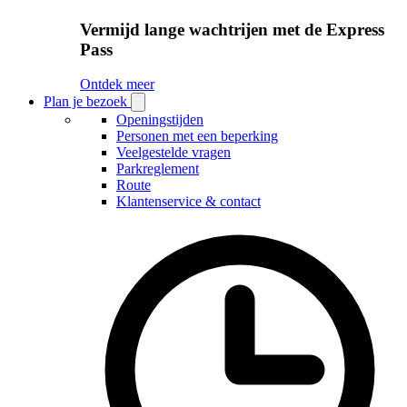
Vermijd lange wachtrijen met de Express
Pass
Ontdek meer
Plan je bezoek
Open
Plan
Openingstijden
je
Personen met een beperking
bezoek
Veelgestelde vragen
submenu
Parkreglement
Route
Klantenservice & contact