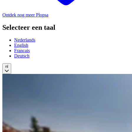
Ontdek nog meer Plopsa
Selecteer een taal
Nederlands
English
Français
Deutsch
nl