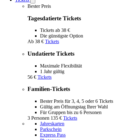
Open
Tickets
Bester Preis
submenu
Tagesdatierte Tickets
Tickets ab 38 €
Die günstigste Option
Ab
38 €
Tickets
Undatierte Tickets
Maximale Flexibilität
1 Jahr gültig
56 €
Tickets
Familien-Tickets
Bester Preis für 3, 4, 5 oder 6 Tickets
Gültig am Öffnungstag Ihrer Wahl
Für Gruppen bis zu 6 Personen
3 Personen
135 €
Tickets
Jahreskarten
Parkschein
Express Pass