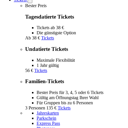
Open
Tickets
Bester Preis
submenu
Tagesdatierte Tickets
Tickets ab 38 €
Die günstigste Option
Ab
38 €
Tickets
Undatierte Tickets
Maximale Flexibilität
1 Jahr gültig
56 €
Tickets
Familien-Tickets
Bester Preis für 3, 4, 5 oder 6 Tickets
Gültig am Öffnungstag Ihrer Wahl
Für Gruppen bis zu 6 Personen
3 Personen
135 €
Tickets
Jahreskarten
Parkschein
Express Pass