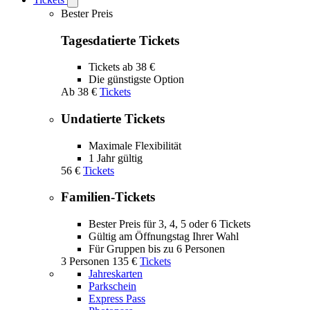
Open
Tickets
Bester Preis
submenu
Tagesdatierte Tickets
Tickets ab 38 €
Die günstigste Option
Ab
38 €
Tickets
Undatierte Tickets
Maximale Flexibilität
1 Jahr gültig
56 €
Tickets
Familien-Tickets
Bester Preis für 3, 4, 5 oder 6 Tickets
Gültig am Öffnungstag Ihrer Wahl
Für Gruppen bis zu 6 Personen
3 Personen
135 €
Tickets
Jahreskarten
Parkschein
Express Pass