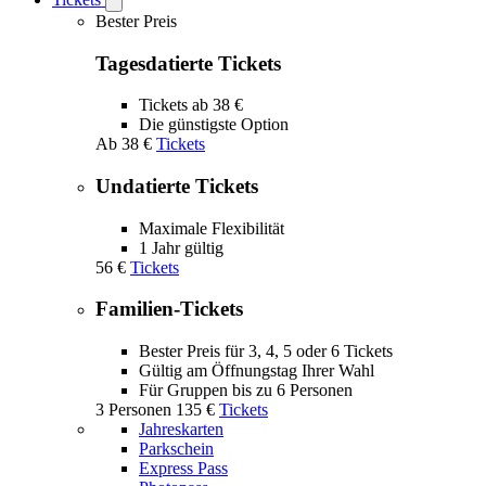
Open
Tickets
Bester Preis
submenu
Tagesdatierte Tickets
Tickets ab 38 €
Die günstigste Option
Ab
38 €
Tickets
Undatierte Tickets
Maximale Flexibilität
1 Jahr gültig
56 €
Tickets
Familien-Tickets
Bester Preis für 3, 4, 5 oder 6 Tickets
Gültig am Öffnungstag Ihrer Wahl
Für Gruppen bis zu 6 Personen
3 Personen
135 €
Tickets
Jahreskarten
Parkschein
Express Pass