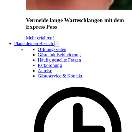
Vermeide lange Warteschlangen mit dem
Express Pass
Mehr erfahren!
Plane deinen Besuch
Open
Plane
Öffnungszeiten
deinen
Gäste mit Behinderung
Besuch
Häufig gestellte Fragen
submenu
Parkordnung
Anreise
Gästeservice & Kontakt