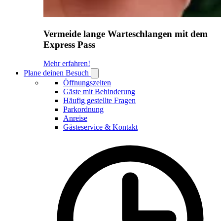
Vermeide lange Warteschlangen mit dem
Express Pass
Mehr erfahren!
Plane deinen Besuch
Open
Plane
Öffnungszeiten
deinen
Gäste mit Behinderung
Besuch
Häufig gestellte Fragen
submenu
Parkordnung
Anreise
Gästeservice & Kontakt