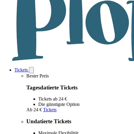
Tickets
Open
Tickets
Bester Preis
submenu
Tagesdatierte Tickets
Tickets ab 24 €
Die günstigste Option
Ab
24 €
Tickets
Undatierte Tickets
Maximale Flexibilität