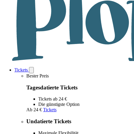
Tickets
Open
Tickets
Bester Preis
submenu
Tagesdatierte Tickets
Tickets ab 24 €
Die günstigste Option
Ab
24 €
Tickets
Undatierte Tickets
Maximale Flexibilität