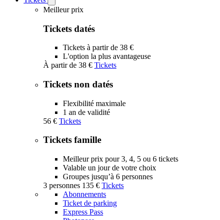
Open
Tickets
Meilleur prix
submenu
Tickets datés
Tickets à partir de 38 €
L'option la plus avantageuse
À partir de
38 €
Tickets
Tickets non datés
Flexibilité maximale
1 an de validité
56 €
Tickets
Tickets famille
Meilleur prix pour 3, 4, 5 ou 6 tickets
Valable un jour de votre choix
Groupes jusqu’à 6 personnes
3 personnes
135 €
Tickets
Abonnements
Ticket de parking
Express Pass