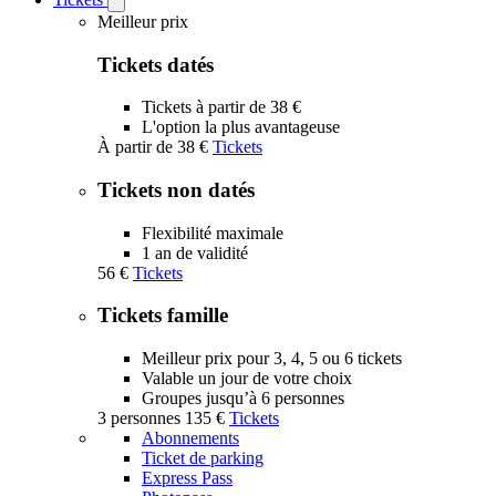
Open
Tickets
Meilleur prix
submenu
Tickets datés
Tickets à partir de 38 €
L'option la plus avantageuse
À partir de
38 €
Tickets
Tickets non datés
Flexibilité maximale
1 an de validité
56 €
Tickets
Tickets famille
Meilleur prix pour 3, 4, 5 ou 6 tickets
Valable un jour de votre choix
Groupes jusqu’à 6 personnes
3 personnes
135 €
Tickets
Abonnements
Ticket de parking
Express Pass