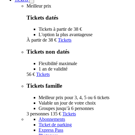
Open
Tickets
Meilleur prix
submenu
Tickets datés
Tickets à partir de 38 €
L'option la plus avantageuse
À partir de
38 €
Tickets
Tickets non datés
Flexibilité maximale
1 an de validité
56 €
Tickets
Tickets famille
Meilleur prix pour 3, 4, 5 ou 6 tickets
Valable un jour de votre choix
Groupes jusqu’à 6 personnes
3 personnes
135 €
Tickets
Abonnements
Ticket de parking
Express Pass