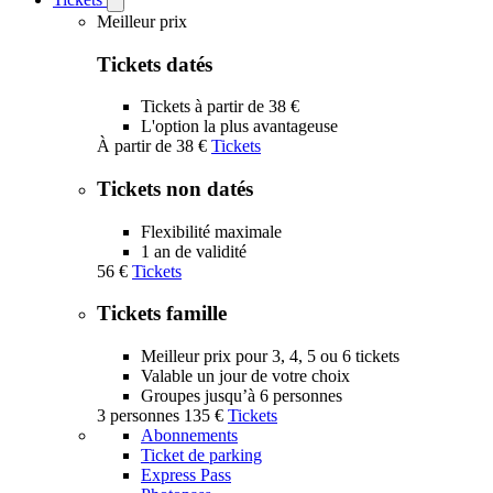
Open
Tickets
Meilleur prix
submenu
Tickets datés
Tickets à partir de 38 €
L'option la plus avantageuse
À partir de
38 €
Tickets
Tickets non datés
Flexibilité maximale
1 an de validité
56 €
Tickets
Tickets famille
Meilleur prix pour 3, 4, 5 ou 6 tickets
Valable un jour de votre choix
Groupes jusqu’à 6 personnes
3 personnes
135 €
Tickets
Abonnements
Ticket de parking
Express Pass