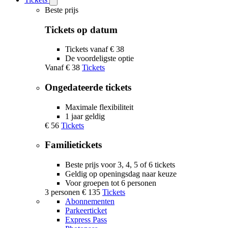
Open
Tickets
Beste prijs
submenu
Tickets op datum
Tickets vanaf € 38
De voordeligste optie
Vanaf
€ 38
Tickets
Ongedateerde tickets
Maximale flexibiliteit
1 jaar geldig
€ 56
Tickets
Familietickets
Beste prijs voor 3, 4, 5 of 6 tickets
Geldig op openingsdag naar keuze
Voor groepen tot 6 personen
3 personen
€ 135
Tickets
Abonnementen
Parkeerticket
Express Pass