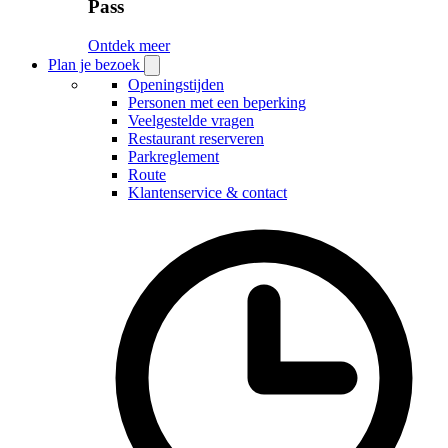
Pass
Ontdek meer
Plan je bezoek
Open
Plan
Openingstijden
je
Personen met een beperking
bezoek
Veelgestelde vragen
submenu
Restaurant reserveren
Parkreglement
Route
Klantenservice & contact