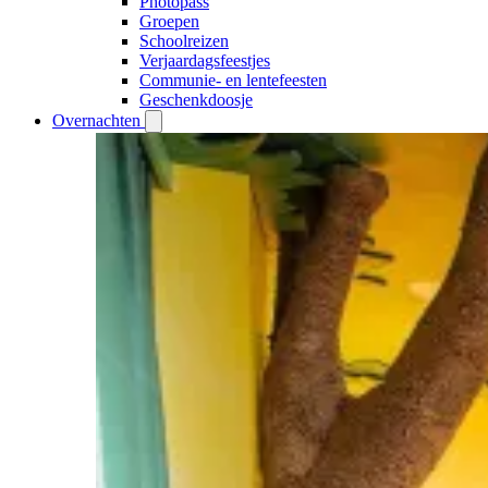
Photopass
Groepen
Schoolreizen
Verjaardagsfeestjes
Communie- en lentefeesten
Geschenkdoosje
Overnachten
Open
Overnachten
submenu