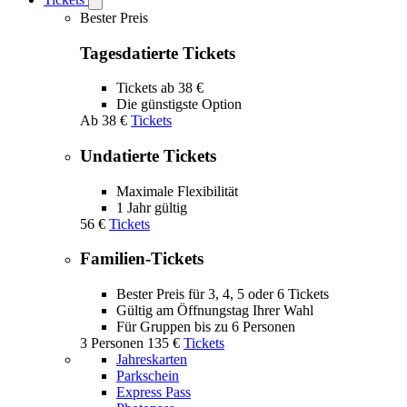
Open
Tickets
Bester Preis
submenu
Tagesdatierte Tickets
Tickets ab 38 €
Die günstigste Option
Ab
38 €
Tickets
Undatierte Tickets
Maximale Flexibilität
1 Jahr gültig
56 €
Tickets
Familien-Tickets
Bester Preis für 3, 4, 5 oder 6 Tickets
Gültig am Öffnungstag Ihrer Wahl
Für Gruppen bis zu 6 Personen
3 Personen
135 €
Tickets
Jahreskarten
Parkschein
Express Pass