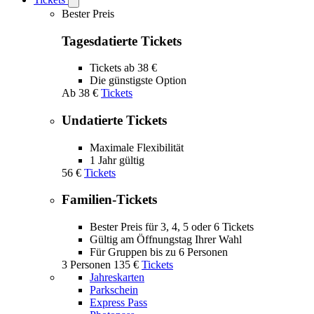
Open
Tickets
Bester Preis
submenu
Tagesdatierte Tickets
Tickets ab 38 €
Die günstigste Option
Ab
38 €
Tickets
Undatierte Tickets
Maximale Flexibilität
1 Jahr gültig
56 €
Tickets
Familien-Tickets
Bester Preis für 3, 4, 5 oder 6 Tickets
Gültig am Öffnungstag Ihrer Wahl
Für Gruppen bis zu 6 Personen
3 Personen
135 €
Tickets
Jahreskarten
Parkschein
Express Pass