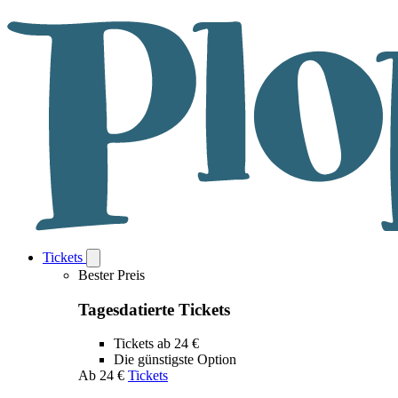
Tickets
Open
Tickets
Bester Preis
submenu
Tagesdatierte Tickets
Tickets ab 24 €
Die günstigste Option
Ab
24 €
Tickets