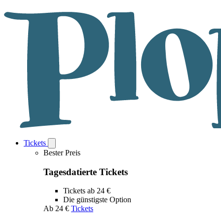
Tickets
Open
Tickets
Bester Preis
submenu
Tagesdatierte Tickets
Tickets ab 24 €
Die günstigste Option
Ab
24 €
Tickets