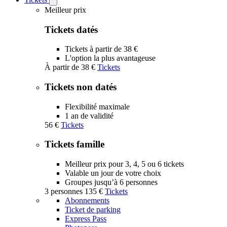
Open
Tickets
Meilleur prix
submenu
Tickets datés
Tickets à partir de 38 €
L'option la plus avantageuse
À partir de
38 €
Tickets
Tickets non datés
Flexibilité maximale
1 an de validité
56 €
Tickets
Tickets famille
Meilleur prix pour 3, 4, 5 ou 6 tickets
Valable un jour de votre choix
Groupes jusqu’à 6 personnes
3 personnes
135 €
Tickets
Abonnements
Ticket de parking
Express Pass