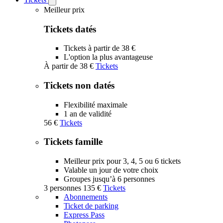
Open
Tickets
Meilleur prix
submenu
Tickets datés
Tickets à partir de 38 €
L'option la plus avantageuse
À partir de
38 €
Tickets
Tickets non datés
Flexibilité maximale
1 an de validité
56 €
Tickets
Tickets famille
Meilleur prix pour 3, 4, 5 ou 6 tickets
Valable un jour de votre choix
Groupes jusqu’à 6 personnes
3 personnes
135 €
Tickets
Abonnements
Ticket de parking
Express Pass