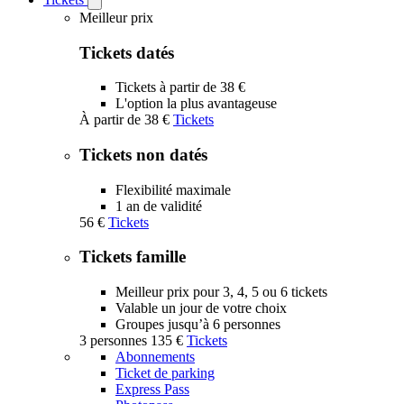
Open
Tickets
Meilleur prix
submenu
Tickets datés
Tickets à partir de 38 €
L'option la plus avantageuse
À partir de
38 €
Tickets
Tickets non datés
Flexibilité maximale
1 an de validité
56 €
Tickets
Tickets famille
Meilleur prix pour 3, 4, 5 ou 6 tickets
Valable un jour de votre choix
Groupes jusqu’à 6 personnes
3 personnes
135 €
Tickets
Abonnements
Ticket de parking
Express Pass