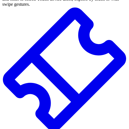
swipe gestures.
Résultats
de
la
recherche