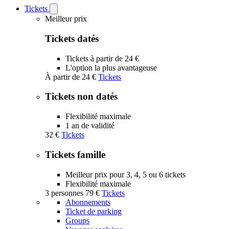
Tickets
Open
Tickets
Meilleur prix
submenu
Tickets datés
Tickets à partir de 24 €
L'option la plus avantageuse
À partir de
24 €
Tickets
Tickets non datés
Flexibilité maximale
1 an de validité
32 €
Tickets
Tickets famille
Meilleur prix pour 3, 4, 5 ou 6 tickets
Flexibilité maximale
3 personnes
79 €
Tickets
Abonnements
Ticket de parking
Groups