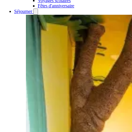
Voyages scolaires
Fêtes d'anniversaire
Séjourner
Open
Séjourner
submenu