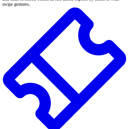
swipe gestures.
Résultats
de
la
recherche