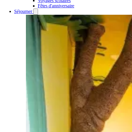
Voyages scolaires
Fêtes d'anniversaire
Séjourner
Open
Séjourner
submenu