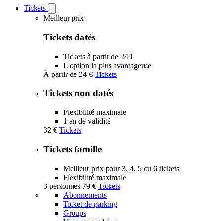
Tickets
Open
Tickets
Meilleur prix
submenu
Tickets datés
Tickets à partir de 24 €
L'option la plus avantageuse
À partir de
24 €
Tickets
Tickets non datés
Flexibilité maximale
1 an de validité
32 €
Tickets
Tickets famille
Meilleur prix pour 3, 4, 5 ou 6 tickets
Flexibilité maximale
3 personnes
79 €
Tickets
Abonnements
Ticket de parking
Groups