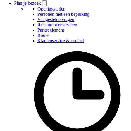
Plan je bezoek
Open
Plan
Openingstijden
je
Personen met een beperking
bezoek
Veelgestelde vragen
submenu
Restaurant reserveren
Parkreglement
Route
Klantenservice & contact