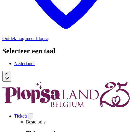
Ontdek nog meer Plopsa
Selecteer een taal
Nederlands
nl
Tickets
Open
Tickets
Beste prijs
submenu