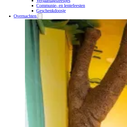
Verjaardagsfeestjes
Communie- en lentefeesten
Geschenkdoosje
Overnachten
Open
Overnachten
submenu