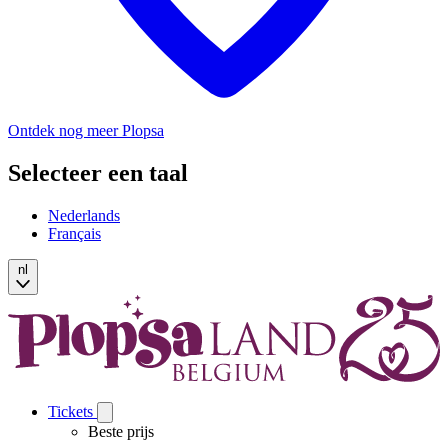
Ontdek nog meer Plopsa
Selecteer een taal
Nederlands
Français
nl
Tickets
Open
Tickets
Beste prijs
submenu