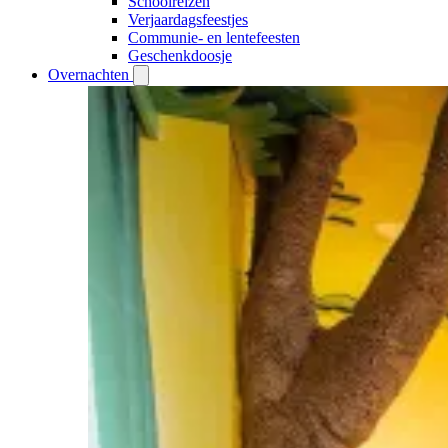
Schoolreizen
Verjaardagsfeestjes
Communie- en lentefeesten
Geschenkdoosje
Overnachten
Open
Overnachten
submenu