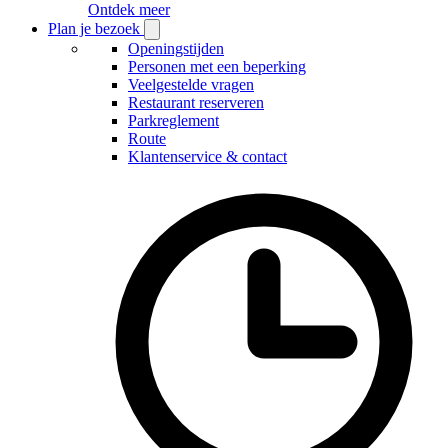
Ontdek meer
Plan je bezoek
Open
Plan
Openingstijden
je
Personen met een beperking
bezoek
Veelgestelde vragen
submenu
Restaurant reserveren
Parkreglement
Route
Klantenservice & contact