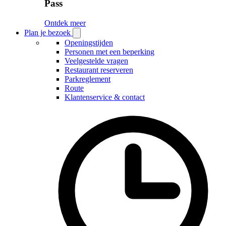
Pass
Ontdek meer
Plan je bezoek
Open
Plan
Openingstijden
je
Personen met een beperking
bezoek
Veelgestelde vragen
submenu
Restaurant reserveren
Parkreglement
Route
Klantenservice & contact