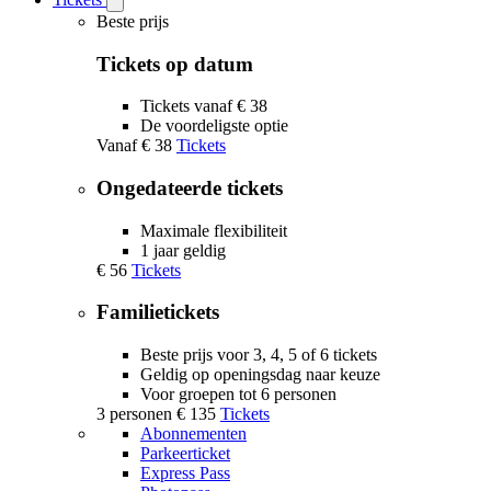
Open
Tickets
Beste prijs
submenu
Tickets op datum
Tickets vanaf € 38
De voordeligste optie
Vanaf
€ 38
Tickets
Ongedateerde tickets
Maximale flexibiliteit
1 jaar geldig
€ 56
Tickets
Familietickets
Beste prijs voor 3, 4, 5 of 6 tickets
Geldig op openingsdag naar keuze
Voor groepen tot 6 personen
3 personen
€ 135
Tickets
Abonnementen
Parkeerticket
Express Pass