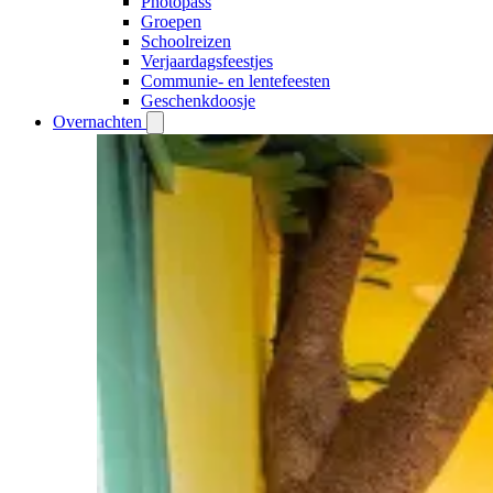
Photopass
Groepen
Schoolreizen
Verjaardagsfeestjes
Communie- en lentefeesten
Geschenkdoosje
Overnachten
Open
Overnachten
submenu