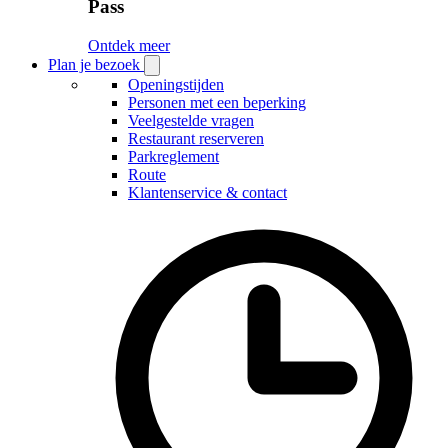
Pass
Ontdek meer
Plan je bezoek
Open
Plan
Openingstijden
je
Personen met een beperking
bezoek
Veelgestelde vragen
submenu
Restaurant reserveren
Parkreglement
Route
Klantenservice & contact