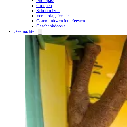
Photopass
Groepen
Schoolreizen
Verjaardagsfeestjes
Communie- en lentefeesten
Geschenkdoosje
Overnachten
Open
Overnachten
submenu