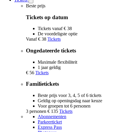
Open
Tickets
Beste prijs
submenu
Tickets op datum
Tickets vanaf € 38
De voordeligste optie
Vanaf
€ 38
Tickets
Ongedateerde tickets
Maximale flexibiliteit
1 jaar geldig
€ 56
Tickets
Familietickets
Beste prijs voor 3, 4, 5 of 6 tickets
Geldig op openingsdag naar keuze
Voor groepen tot 6 personen
3 personen
€ 135
Tickets
Abonnementen
Parkeerticket
Express Pass