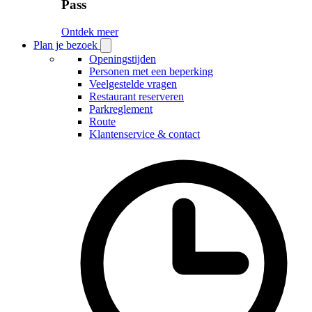
Pass
Ontdek meer
Plan je bezoek
Open
Plan
Openingstijden
je
Personen met een beperking
bezoek
Veelgestelde vragen
submenu
Restaurant reserveren
Parkreglement
Route
Klantenservice & contact