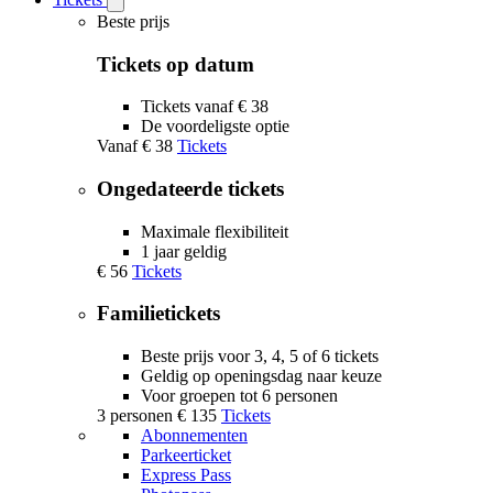
Open
Tickets
Beste prijs
submenu
Tickets op datum
Tickets vanaf € 38
De voordeligste optie
Vanaf
€ 38
Tickets
Ongedateerde tickets
Maximale flexibiliteit
1 jaar geldig
€ 56
Tickets
Familietickets
Beste prijs voor 3, 4, 5 of 6 tickets
Geldig op openingsdag naar keuze
Voor groepen tot 6 personen
3 personen
€ 135
Tickets
Abonnementen
Parkeerticket
Express Pass