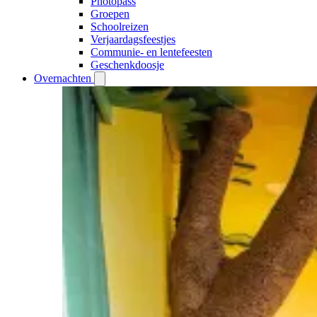
Photopass
Groepen
Schoolreizen
Verjaardagsfeestjes
Communie- en lentefeesten
Geschenkdoosje
Overnachten
Open
Overnachten
submenu